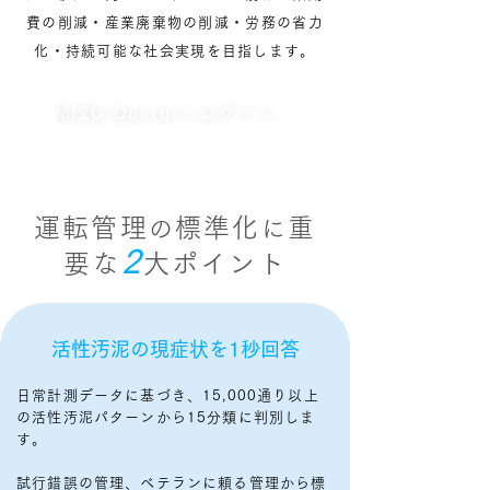
費の削減・産業廃棄物の削減・労務の省力
化・持続可能な社会実現を目指します。
MIZU Doctorへログイン
１
運転管理
標準化
重
の
に
2
要な
大ポイント
​活性汚泥の現症状を1秒回答
日常計測データに基づき、15,000通り以上
の活性汚泥パターンから15分類に判別しま
す。
試行錯誤の管理、ベテランに頼る管理から標