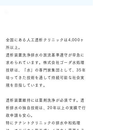
透析中和装置
（透析排水事業）
全国にある人工透析クリニックは4,000ヶ
所以上。
透析装置洗浄排水の放流基準遵守が早急に
求められています。
株式会社ゴーダ水処理
技研は、「水」の専門家集団として、35年
培ってきた技術を通して持続可能な社会実
現を目指しています。
透析装置維持には薬剤洗浄が必須です。透
析排水の独自技術は、20年以上の実績で行
政申請も安心。
特にテナントクリニックの排水中和処理